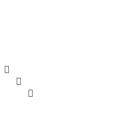


