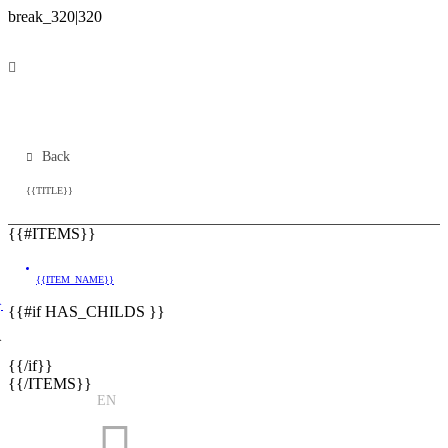
Back
{{TITLE}}
{{#ITEMS}}
{{ITEM_NAME}}
}
{{#if HAS_CHILDS }}
}
{{/if}}
{{/ITEMS}}
EN