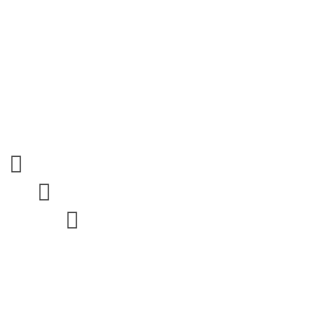


