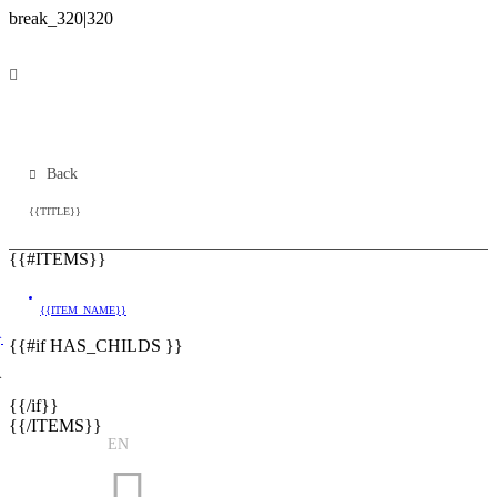
Back
{{TITLE}}
{{#ITEMS}}
{{ITEM_NAME}}
}
{{#if HAS_CHILDS }}
}
{{/if}}
{{/ITEMS}}
EN