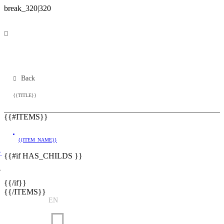
Back
{{TITLE}}
{{#ITEMS}}
{{ITEM_NAME}}
}
{{#if HAS_CHILDS }}
}
{{/if}}
{{/ITEMS}}
EN