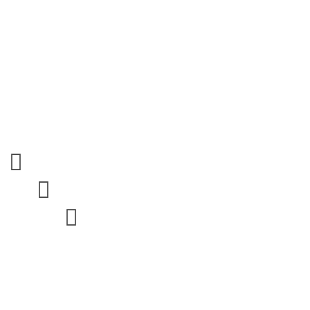


