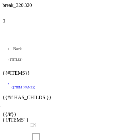
Back
{{TITLE}}
{{#ITEMS}}
{{ITEM_NAME}}
}
{{#if HAS_CHILDS }}
}
{{/if}}
{{/ITEMS}}
EN