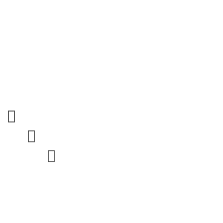


