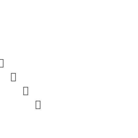



