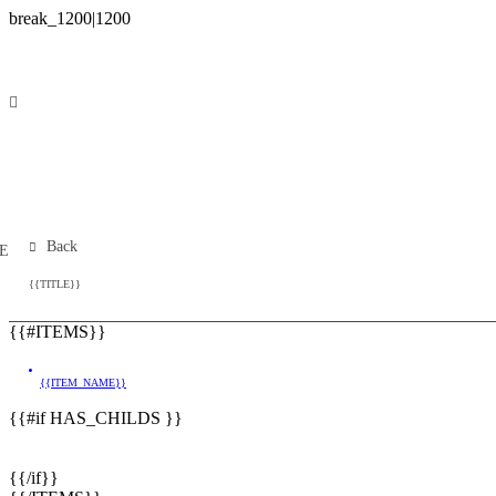
Back
E
{{TITLE}}
{{#ITEMS}}
{{ITEM_NAME}}
{{#if HAS_CHILDS }}
{{/if}}