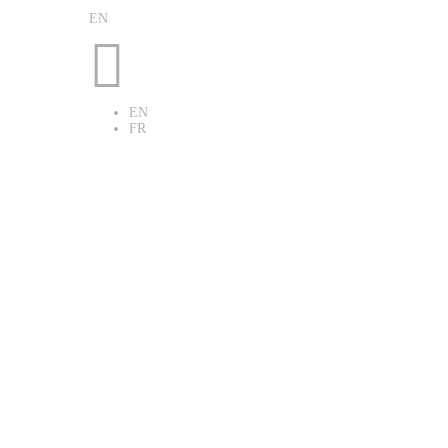
EN

EN
FR