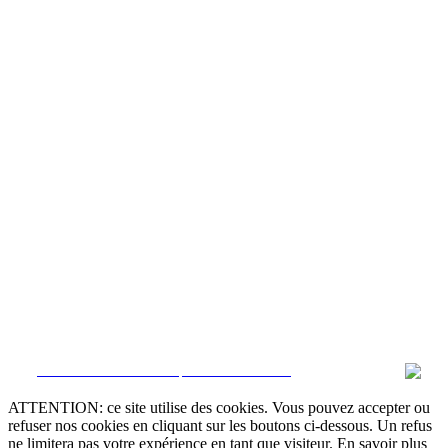
CRM et Sites Immobiliers par eGO Real Estate
ATTENTION: ce site utilise des cookies. Vous pouvez accepter ou
refuser nos cookies en cliquant sur les boutons ci-dessous. Un refus
ne limitera pas votre expérience en tant que visiteur. En savoir plus