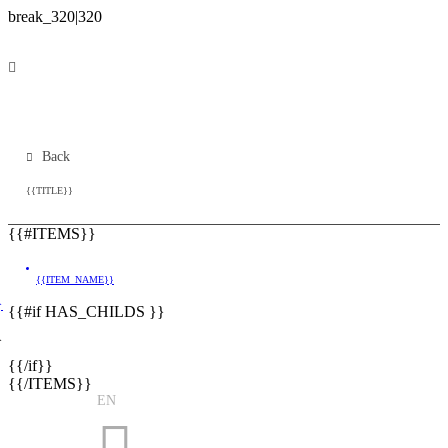
Back
{{TITLE}}
{{#ITEMS}}
{{ITEM_NAME}}
}
{{#if HAS_CHILDS }}
}
{{/if}}
{{/ITEMS}}
EN