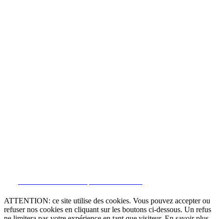
CRM et Sites Immobiliers par eGO Real Estate
ATTENTION: ce site utilise des cookies. Vous pouvez accepter ou
refuser nos cookies en cliquant sur les boutons ci-dessous. Un refus
ne limitera pas votre expérience en tant que visiteur. En savoir plus