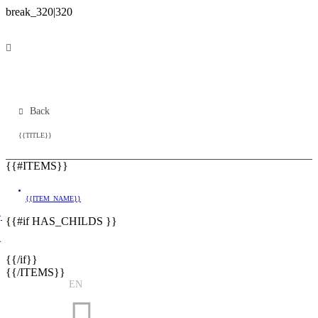
Back
{{TITLE}}
{{#ITEMS}}
{{ITEM_NAME}}
}
{{#if HAS_CHILDS }}
}
{{/if}}
{{/ITEMS}}
EN