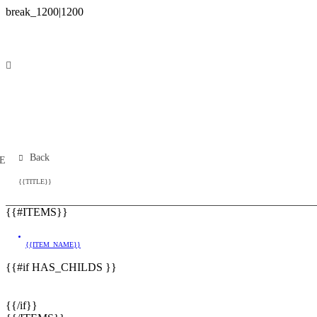
Back
E
{{TITLE}}
{{#ITEMS}}
{{ITEM_NAME}}
{{#if HAS_CHILDS }}
{{/if}}