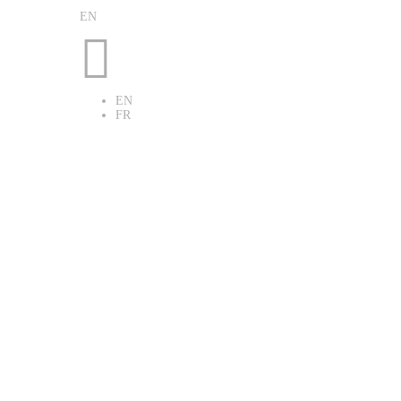
EN

EN
FR