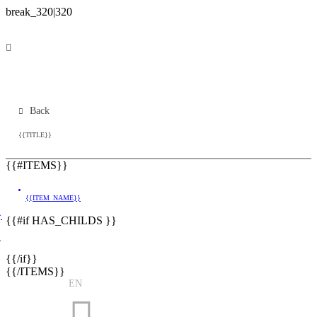
Back
{{TITLE}}
{{#ITEMS}}
{{ITEM_NAME}}
}
{{#if HAS_CHILDS }}
}
{{/if}}
{{/ITEMS}}
EN