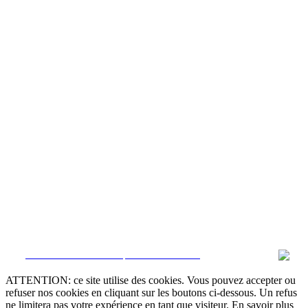
CRM et Sites Immobiliers par eGO Real Estate
ATTENTION: ce site utilise des cookies. Vous pouvez accepter ou
refuser nos cookies en cliquant sur les boutons ci-dessous. Un refus
ne limitera pas votre expérience en tant que visiteur. En savoir plus