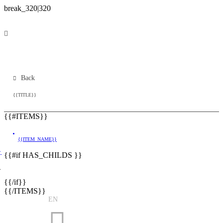
Back
{{TITLE}}
{{#ITEMS}}
{{ITEM_NAME}}
}
{{#if HAS_CHILDS }}
}
{{/if}}
{{/ITEMS}}
EN