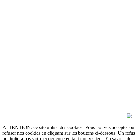
CRM et Sites Immobiliers par eGO Real Estate
ATTENTION: ce site utilise des cookies. Vous pouvez accepter ou
refuser nos cookies en cliquant sur les boutons ci-dessous. Un refus
ne limitera pas votre expérience en tant que visiteur. En savoir plus