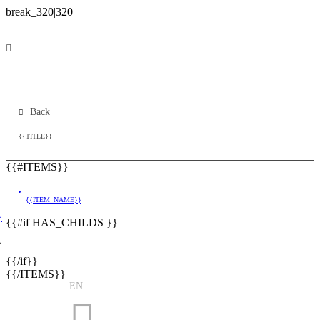
Back
{{TITLE}}
{{#ITEMS}}
{{ITEM_NAME}}
}
{{#if HAS_CHILDS }}
}
{{/if}}
{{/ITEMS}}
EN