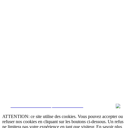
CRM et Sites Immobiliers par eGO Real Estate
ATTENTION: ce site utilise des cookies. Vous pouvez accepter ou
refuser nos cookies en cliquant sur les boutons ci-dessous. Un refus
ne limitera pas votre expérience en tant que visiteur. En savoir plus