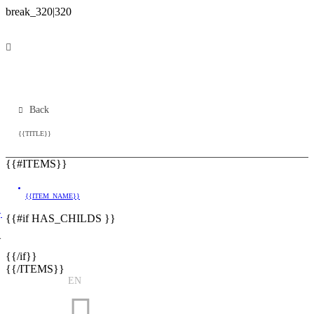
Back
{{TITLE}}
{{#ITEMS}}
{{ITEM_NAME}}
}
{{#if HAS_CHILDS }}
}
{{/if}}
{{/ITEMS}}
EN