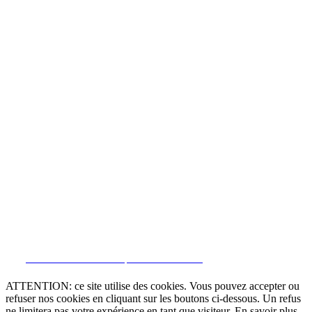
CRM et Sites Immobiliers par eGO Real Estate
ATTENTION: ce site utilise des cookies. Vous pouvez accepter ou
refuser nos cookies en cliquant sur les boutons ci-dessous. Un refus
ne limitera pas votre expérience en tant que visiteur. En savoir plus