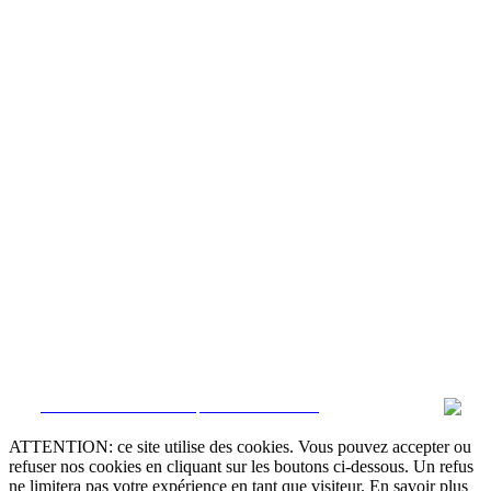
CRM et Sites Immobiliers par eGO Real Estate
ATTENTION: ce site utilise des cookies. Vous pouvez accepter ou
refuser nos cookies en cliquant sur les boutons ci-dessous. Un refus
ne limitera pas votre expérience en tant que visiteur. En savoir plus