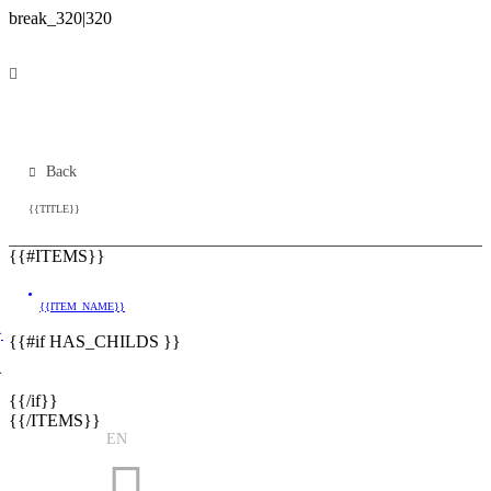
Back
{{TITLE}}
{{#ITEMS}}
{{ITEM_NAME}}
}
{{#if HAS_CHILDS }}
}
{{/if}}
{{/ITEMS}}
EN