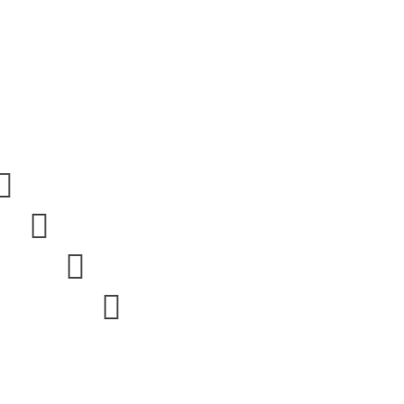



