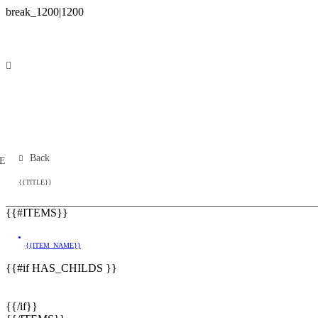
Back
E
{{TITLE}}
{{#ITEMS}}
{{ITEM_NAME}}
{{#if HAS_CHILDS }}
{{/if}}