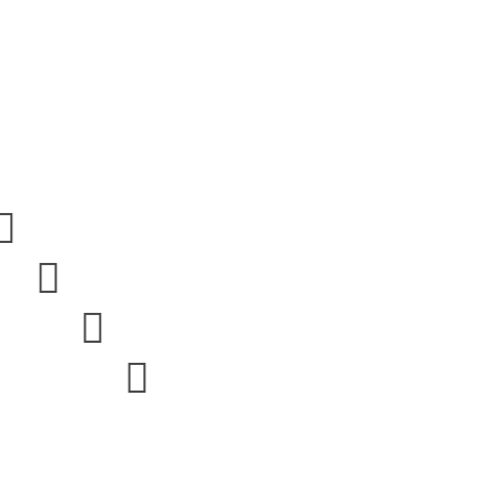



