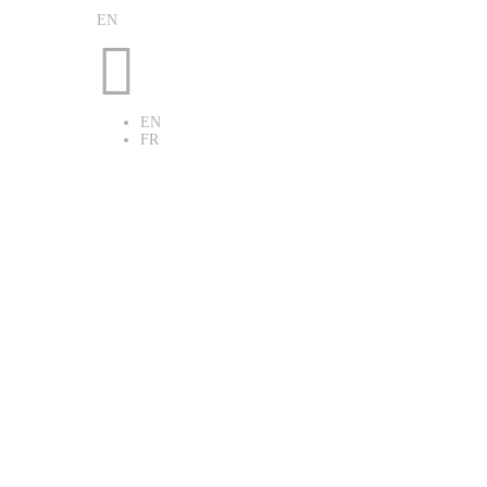
EN

EN
FR