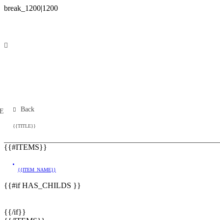
Back
E
{{TITLE}}
{{#ITEMS}}
{{ITEM_NAME}}
{{#if HAS_CHILDS }}
{{/if}}