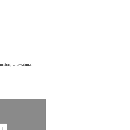
nction, Unawatuna,
tals in Sri Lanka