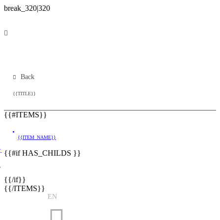
Back
{{TITLE}}
{{#ITEMS}}
{{ITEM_NAME}}
}
{{#if HAS_CHILDS }}
}
{{/if}}
{{/ITEMS}}
EN