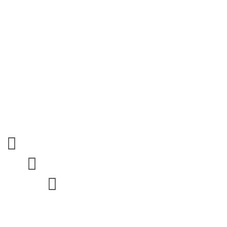


